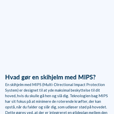
Smith Vantage MIPS
Smith Scout MIPS Skihjelm -
skihjelm med Koroyd - Sort
Sort
Salgspris
Normalpris
Salgspris
Normalpris
699,00 kr
1.799,00 kr
549,00 kr
849,00 kr
Hvad gør en skihjelm med MIPS?
En skihjelm med MIPS (Multi-Directional Impact Protection
System) er designet til at yde maksimal beskyttelse til dit
hoved, hvis du skulle gå hen og slå dig. Teknologien bag MIPS
har sit fokus på at minimere de roterende kræfter, der kan
opstå, når du falder og slår dig, som udløser stød på hovedet.
Dette gøres ved, at der er integreret en glideplan mellem den