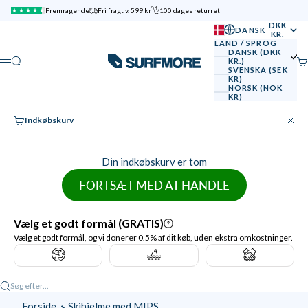
Spring til indhold
Fremragende
Fri fragt v. 599 kr
100 dages returret
DKK
DANSK
KR.
LAND / SPROG
DANSK (DKK
SURFMORE
Søg
Ku
KR.)
Menu
SVENSKA (SEK
KR)
NORSK (NOK
KR)
Indkøbskurv
Luk
Din indkøbskurv er tom
FORTSÆT MED AT HANDLE
Søg efter...
Forside
Skihjelme med MIPS