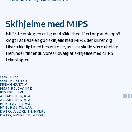
Skihjelme med MIPS
MIPS teknologien er lig med sikkerhed. Derfor gør du også
klogt i at købe en god skihjelm med MIPS, der sikrer dig
tilstrækkeligt med beskyttelse, hvis du skulle være uheldig.
Herunder finder du vores udvalg af skihjelme med MIPS
teknologien.
SORTÉR
SORTER EFTER
FREMHÆVET
MEST RELEVANTE
BESTSELLERE
Show
Sh
ALFABETISK, A-Å
ALFABETISK, Å-A
PRIS, LAV TIL HØJ
PRIS, HØJ TIL LAV
DATO, ÆLDRE TIL NYERE
DATO, NYERE TIL ÆLDRE
SPAR 39%
SPAR 38%