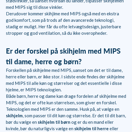
stødvinkler, så uanset hvordan du lander, tilpasser skihjelmen
med MIPS sig til disse vinkler.
Derudover kommer skihjlme med MIPS også med en ekstra
god komfort, som på trods af den avancerede teknologi,
stadig er muligt. Her får du ofte letvægtsdesign, justerbare
stropper og god ventilation, så du ikke overopheder.
Er der forskel på skihjelm med MIPS
til dame, herre og børn?
Forskellen på skihjelme med MIPS, uanset om det er til dame,
herre eller børn, er ikke stor. I sidste ende findes der skihjelme
med MIPS til alle køn og størrelser og det essentielle i disse
hjelme, er MIPS teknologien.
Både børn, herre og dame kan drage fordelen af skihjelme med
MIPS, og det er ofte kun størrelsen, som giver en forskel.
Teknologien med MIPS er den samme. Husk på, at vælge en
skihjelm
, som passer til dit køn og størrelse. Er det til dit barn,
bør du vælge en
skihjelm til børn
og er du en mand eller
kvinde, bør du naturligvis vælge en
skihjelm til herre
eller