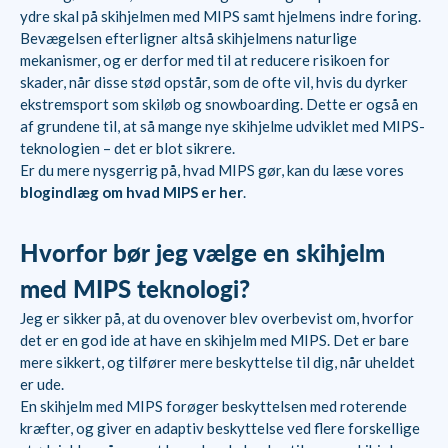
ydre skal på skihjelmen med MIPS samt hjelmens indre foring.
Bevægelsen efterligner altså skihjelmens naturlige
mekanismer, og er derfor med til at reducere risikoen for
skader, når disse stød opstår, som de ofte vil, hvis du dyrker
ekstremsport som skiløb og snowboarding. Dette er også en
af grundene til, at så mange nye skihjelme udviklet med MIPS-
teknologien – det er blot sikrere.
Er du mere nysgerrig på, hvad MIPS gør, kan du læse vores
blogindlæg om hvad MIPS er her
.
Hvorfor bør jeg vælge en skihjelm
med MIPS teknologi?
Jeg er sikker på, at du ovenover blev overbevist om, hvorfor
det er en god ide at have en skihjelm med MIPS. Det er bare
mere sikkert, og tilfører mere beskyttelse til dig, når uheldet
er ude.
En skihjelm med MIPS forøger beskyttelsen med roterende
kræfter, og giver en adaptiv beskyttelse ved flere forskellige