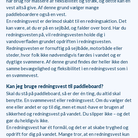
har brug for massere af fleksibilitet og stræk, og dette kan en
vest altså give. Af denne grund vælger mange
paddleboardere også en vest.
En redningsvest er derimod skabt til en redningsaktion. Det
kan være, at du er på en sejlbåd, og falder over bord. Har du
redningsvesten på, vil redningsvesten holde dig i
vandoverfladen grundet opdriften i redningsvesten.
Redningsvesten er fornuftig på sejlbåde, motorbåde eller
steder, hvor folk ikke nødvendigvis færdes i vandet og er
dygtige svømmere. Af denne grund findes der heller ikke den
samme bevægelighed og fleksibilitet i en redningsvest som i
en svømmevest.
Kan jeg bruge redningsvest til paddleboard?
Skal du stå på paddleboard, så er der én ting, du altid skal
benytte. En svømmevest eller redningsvest. Om du vælger det
ene eller andet er op til dig, men et must-have er brugen af
sikkerhed og redningsvest på vandet. Du slipper ikke – og det
gør du heldigvis ikke.
En redningsvest har ét formål, og det er at skabe tryghed og
opdrift for dig på vandet. Mange tror, at en redningsvest kun