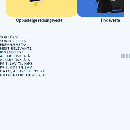
Oppustelige redningsveste
Flydeveste
SORTÉR
SORTER EFTER
FREMHÆVET
MEST RELEVANTE
BESTSELLERE
Show
Sh
ALFABETISK, A-Å
ALFABETISK, Å-A
PRIS, LAV TIL HØJ
PRIS, HØJ TIL LAV
DATO, ÆLDRE TIL NYERE
DATO, NYERE TIL ÆLDRE
Læg i kurv
SPAR 38%
SPAR 18%