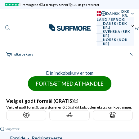
Spring til indhold
Fremragende
Fri fragt v. 599 kr
100 dages returret
DKK
DANSK
KR.
LAND / SPROG
DANSK (DKK
SURFMORE
Søg
Ku
KR.)
Menu
SVENSKA (SEK
KR)
NORSK (NOK
KR)
Indkøbskurv
Luk
Din indkøbskurv er tom
FORTSÆT MED AT HANDLE
Søg efter...
Forside
Redningsveste