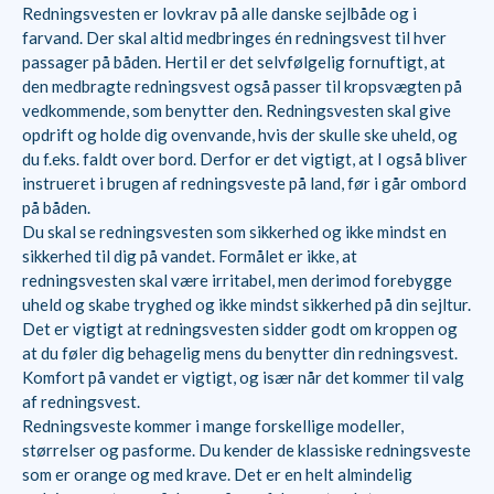
Redningsvesten er lovkrav på alle danske sejlbåde og i
farvand. Der skal altid medbringes én redningsvest til hver
passager på båden. Hertil er det selvfølgelig fornuftigt, at
den medbragte redningsvest også passer til kropsvægten på
vedkommende, som benytter den. Redningsvesten skal give
opdrift og holde dig ovenvande, hvis der skulle ske uheld, og
du f.eks. faldt over bord. Derfor er det vigtigt, at I også bliver
instrueret i brugen af redningsveste på land, før i går ombord
på båden.
Du skal se redningsvesten som sikkerhed og ikke mindst en
sikkerhed til dig på vandet. Formålet er ikke, at
redningsvesten skal være irritabel, men derimod forebygge
uheld og skabe tryghed og ikke mindst sikkerhed på din sejltur.
Det er vigtigt at redningsvesten sidder godt om kroppen og
at du føler dig behagelig mens du benytter din redningsvest.
Komfort på vandet er vigtigt, og især når det kommer til valg
af redningsvest.
Redningsveste kommer i mange forskellige modeller,
størrelser og pasforme. Du kender de klassiske redningsveste
som er orange og med krave. Det er en helt almindelig