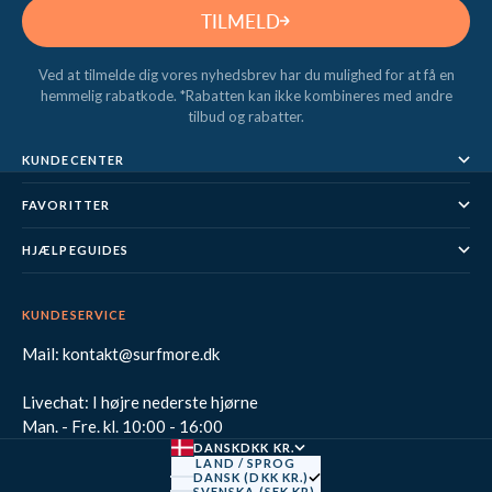
TILMELD
Ved at tilmelde dig vores nyhedsbrev har du mulighed for at få en
hemmelig rabatkode. *Rabatten kan ikke kombineres med andre
tilbud og rabatter.
KUNDECENTER
FAVORITTER
HJÆLPEGUIDES
KUNDESERVICE
Mail: kontakt@surfmore.dk
Livechat: I højre nederste hjørne
Man. - Fre. kl. 10:00 - 16:00
DANSK
DKK KR.
LAND / SPROG
DANSK (DKK KR.)
SVENSKA (SEK KR)