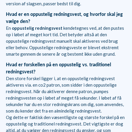
version af slagsen, passer bedst til dig.
Hvad er en oppustelig redningsvest, og hvorfor skal jeg
vælge den?
En
oppustelig redningsvest
kendetegnes ved, at den pustes
op i løbet af meget kort tid. Det betyder altså at den
oppustelige redningsvest manuelt skal aktiveres ved brug
eller behov. Oppustelige redningsveste er blevet ekstremt
smarte gennem de senere år og bestemt ikke uden grund.
Hvad er forskellen på en oppustelig vs. traditionel
redningsvest?
Den store forskel ligger i, at en oppustelig redningsvest
aktiveres via. en co2 patron, som sidder i den oppustelige
redningsvest. Når du aktiverer denne patron, pumpes
redningsvesten op i løbet af meget få sekunder. I løbet af få
sekunder har du en stor redningskrans om dig, som anvendes,
som du kender det fra en almindelig redningsvest.
Og dette er faktisk den væsentligste og største forskel på en
oppustelig og traditionel redningsvest. Det vigtigste er dog
altid, at du vælger den redningsvest du ønsker, og som