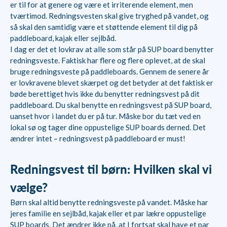
er til for at genere og være et irriterende element, men
tværtimod. Redningsvesten skal give tryghed på vandet, og
så skal den samtidig være et støttende element til dig på
paddleboard, kajak eller sejlbåd.
I dag er det et lovkrav at alle som står på SUP board benytter
redningsveste. Faktisk har flere og flere oplevet, at de skal
bruge redningsveste på paddleboards. Gennem de senere år
er lovkravene blevet skærpet og det betyder at det faktisk er
bøde berettiget hvis ikke du benytter redningsvest på dit
paddleboard. Du skal benytte en redningsvest på SUP board,
uanset hvor i landet du er på tur. Måske bor du tæt ved en
lokal sø og tager dine oppustelige SUP boards derned. Det
ændrer intet – redningsvest på paddleboard er must!
Redningsvest til børn: Hvilken skal vi
vælge?
Børn skal altid benytte redningsveste på vandet. Måske har
jeres familie en sejlbåd, kajak eller et par lækre oppustelige
SUP boards. Det ændrer ikke på, at I fortsat skal have et par