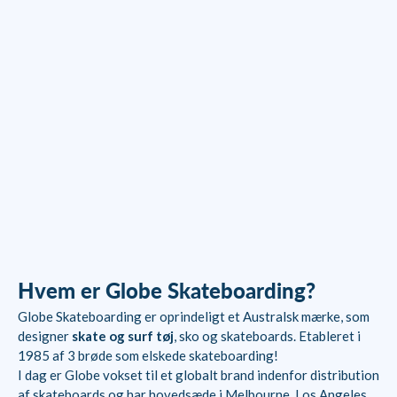
Globe Byron Bay 43"
Longboard - Cavanbah
Salgspris
Normalpris
999,00 kr
1.499,00 kr
Hvem er Globe Skateboarding?
Globe Skateboarding er oprindeligt et Australsk mærke, som
designer
skate og surf tøj
, sko og skateboards. Etableret i
1985 af 3 brøde som elskede skateboarding!
I dag er Globe vokset til et globalt brand indenfor distribution
af skateboards og har hovedsæde i Melbourne, Los Angeles