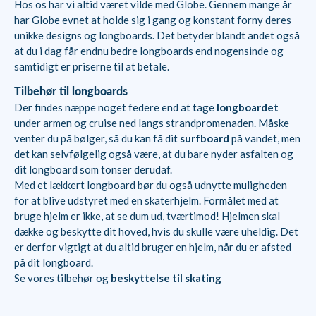
Hos os har vi altid været vilde med Globe. Gennem mange år
har Globe evnet at holde sig i gang og konstant forny deres
unikke designs og longboards. Det betyder blandt andet også
at du i dag får endnu bedre longboards end nogensinde og
samtidigt er priserne til at betale.
Tilbehør til longboards
Der findes næppe noget federe end at tage
longboardet
under armen og cruise ned langs strandpromenaden. Måske
venter du på bølger, så du kan få dit
surfboard
på vandet, men
det kan selvfølgelig også være, at du bare nyder asfalten og
dit longboard som tonser derudaf.
Med et lækkert longboard bør du også udnytte muligheden
for at blive udstyret med en skaterhjelm. Formålet med at
bruge hjelm er ikke, at se dum ud, tværtimod! Hjelmen skal
dække og beskytte dit hoved, hvis du skulle være uheldig. Det
er derfor vigtigt at du altid bruger en hjelm, når du er afsted
på dit longboard.
Se vores tilbehør og
beskyttelse til skating