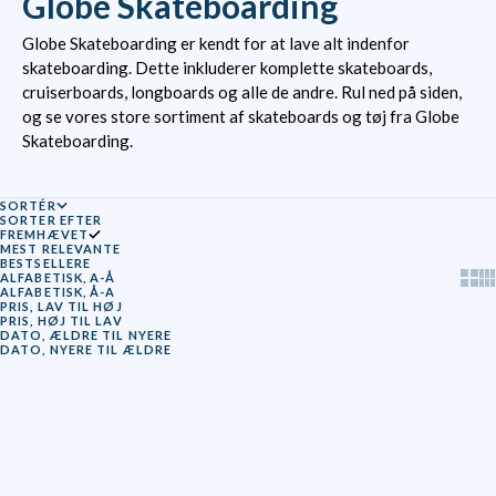
Globe Skateboarding
Globe Skateboarding er kendt for at lave alt indenfor
skateboarding. Dette inkluderer komplette skateboards,
cruiserboards, longboards og alle de andre. Rul ned på siden,
og se vores store sortiment af skateboards og tøj fra Globe
Skateboarding.
SORTÉR
SORTER EFTER
FREMHÆVET
MEST RELEVANTE
BESTSELLERE
Show
Sh
ALFABETISK, A-Å
ALFABETISK, Å-A
PRIS, LAV TIL HØJ
PRIS, HØJ TIL LAV
DATO, ÆLDRE TIL NYERE
DATO, NYERE TIL ÆLDRE
Læg i kurv
SPAR 67%
UDSOLGT
SPAR 33%