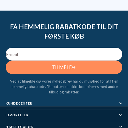
FÅ HEMMELIG RABATKODE TIL DIT
FØRSTE KØB
E-mail
TILMELD
Ved at tilmelde dig vores nyhedsbrev har du mulighed for at få en
hemmelig rabatkode. *Rabatten kan ikke kombineres med andre
tilbud og rabatter.
KUNDECENTER
FAVORITTER
HJÆLPEGUIDES