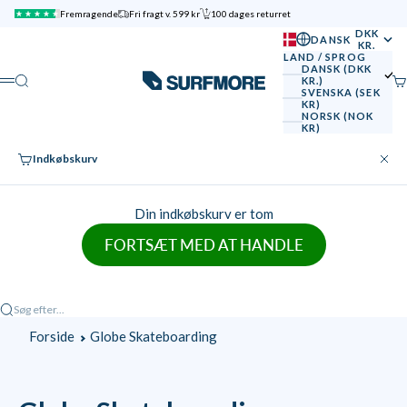
Spring til indhold
Fremragende
Fri fragt v. 599 kr
100 dages returret
DKK
DANSK
KR.
LAND / SPROG
DANSK (DKK
SURFMORE
Søg
Ku
KR.)
Menu
SVENSKA (SEK
KR)
NORSK (NOK
KR)
Indkøbskurv
Luk
Din indkøbskurv er tom
FORTSÆT MED AT HANDLE
Søg efter...
Forside
Globe Skateboarding