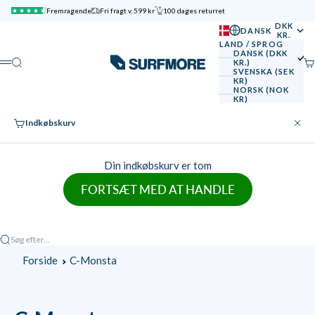
Spring til indhold
Fremragende
Fri fragt v. 599 kr
100 dages returret
DKK
DANSK
KR.
LAND / SPROG
DANSK (DKK
SURFMORE
Søg
Ku
KR.)
Menu
SVENSKA (SEK
KR)
NORSK (NOK
KR)
Indkøbskurv
Luk
Din indkøbskurv er tom
FORTSÆT MED AT HANDLE
Søg efter...
Forside
C-Monsta