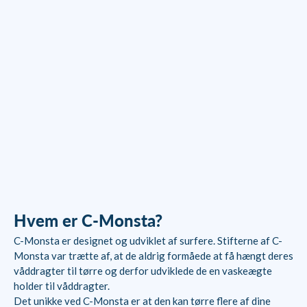
C-MONSTA Wetsuit Hanger
V2 - Orange
Salgspris
Normalpris
249,00 kr
349,00 kr
Hvem er C-Monsta?
C-Monsta er designet og udviklet af surfere. Stifterne af C-
Monsta var trætte af, at de aldrig formåede at få hængt deres
våddragter til tørre og derfor udviklede de en vaskeægte
holder til våddragter.
Det unikke ved C-Monsta er at den kan tørre flere af dine