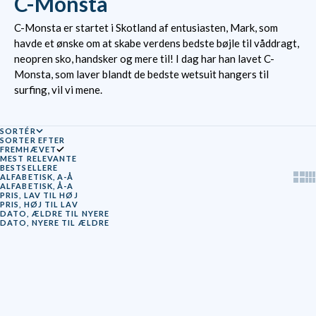
C-Monsta
C-Monsta er startet i Skotland af entusiasten, Mark, som
havde et ønske om at skabe verdens bedste bøjle til våddragt,
neopren sko, handsker og mere til! I dag har han lavet C-
Monsta, som laver blandt de bedste wetsuit hangers til
surfing, vil vi mene.
SORTÉR
SORTER EFTER
FREMHÆVET
MEST RELEVANTE
BESTSELLERE
Show
Sh
ALFABETISK, A-Å
ALFABETISK, Å-A
PRIS, LAV TIL HØJ
PRIS, HØJ TIL LAV
DATO, ÆLDRE TIL NYERE
DATO, NYERE TIL ÆLDRE
UDSOLGT
SPAR 29%