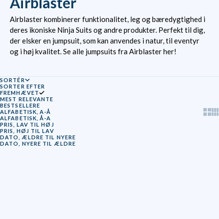
Airblaster
Airblaster kombinerer funktionalitet, leg og bæredygtighed i
deres ikoniske Ninja Suits og andre produkter. Perfekt til dig,
der elsker en jumpsuit, som kan anvendes i natur, til eventyr
og i høj kvalitet. Se alle jumpsuits fra Airblaster her!
SORTÉR
SORTER EFTER
FREMHÆVET
MEST RELEVANTE
BESTSELLERE
Show
Sh
ALFABETISK, A-Å
ALFABETISK, Å-A
PRIS, LAV TIL HØJ
PRIS, HØJ TIL LAV
DATO, ÆLDRE TIL NYERE
DATO, NYERE TIL ÆLDRE
SPAR 58%