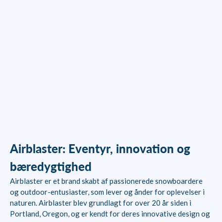
Airblaster Classic Ninja Suit
til damer - Sort
Salgspris
Normalpris
549,00 kr
1.299,00 kr
Airblaster: Eventyr, innovation og
bæredygtighed
Airblaster er et brand skabt af passionerede snowboardere
og outdoor-entusiaster, som lever og ånder for oplevelser i
naturen. Airblaster blev grundlagt for over 20 år siden i
Portland, Oregon, og er kendt for deres innovative design og