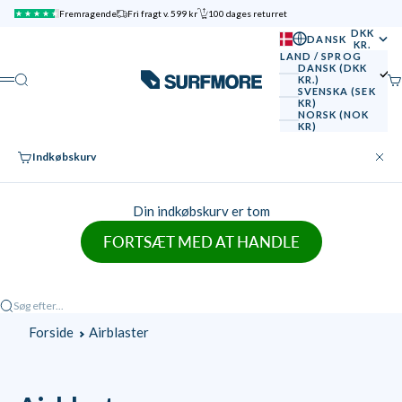
Spring til indhold
Fremragende
Fri fragt v. 599 kr
100 dages returret
DKK
DANSK
KR.
LAND / SPROG
DANSK (DKK
SURFMORE
Søg
Ku
KR.)
Menu
SVENSKA (SEK
KR)
NORSK (NOK
KR)
Indkøbskurv
Luk
Din indkøbskurv er tom
FORTSÆT MED AT HANDLE
Søg efter...
Forside
Airblaster