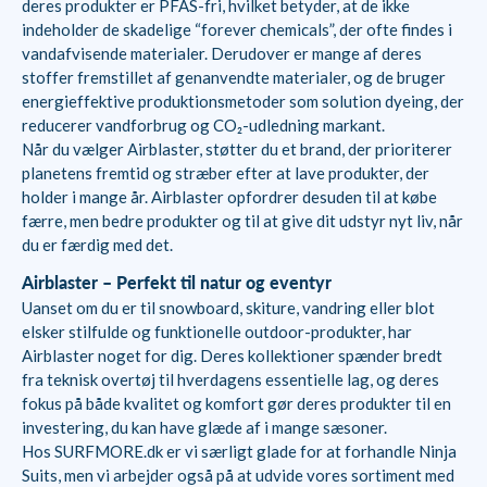
deres produkter er PFAS-fri, hvilket betyder, at de ikke
indeholder de skadelige “forever chemicals”, der ofte findes i
vandafvisende materialer. Derudover er mange af deres
stoffer fremstillet af genanvendte materialer, og de bruger
energieffektive produktionsmetoder som solution dyeing, der
reducerer vandforbrug og CO₂-udledning markant.
Når du vælger Airblaster, støtter du et brand, der prioriterer
planetens fremtid og stræber efter at lave produkter, der
holder i mange år. Airblaster opfordrer desuden til at købe
færre, men bedre produkter og til at give dit udstyr nyt liv, når
du er færdig med det.
Airblaster – Perfekt til natur og eventyr
Uanset om du er til snowboard, skiture, vandring eller blot
elsker stilfulde og funktionelle outdoor-produkter, har
Airblaster noget for dig. Deres kollektioner spænder bredt
fra teknisk overtøj til hverdagens essentielle lag, og deres
fokus på både kvalitet og komfort gør deres produkter til en
investering, du kan have glæde af i mange sæsoner.
Hos SURFMORE.dk er vi særligt glade for at forhandle Ninja
Suits, men vi arbejder også på at udvide vores sortiment med