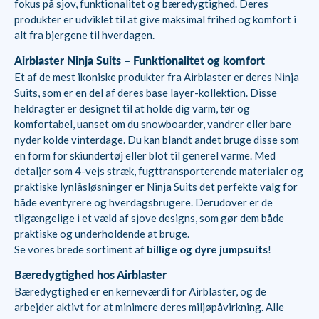
fokus på sjov, funktionalitet og bæredygtighed. Deres
produkter er udviklet til at give maksimal frihed og komfort i
alt fra bjergene til hverdagen.
Airblaster Ninja Suits – Funktionalitet og komfort
Et af de mest ikoniske produkter fra Airblaster er deres Ninja
Suits, som er en del af deres base layer-kollektion. Disse
heldragter er designet til at holde dig varm, tør og
komfortabel, uanset om du snowboarder, vandrer eller bare
nyder kolde vinterdage. Du kan blandt andet bruge disse som
en form for skiundertøj eller blot til generel varme. Med
detaljer som 4-vejs stræk, fugttransporterende materialer og
praktiske lynlåsløsninger er Ninja Suits det perfekte valg for
både eventyrere og hverdagsbrugere. Derudover er de
tilgængelige i et væld af sjove designs, som gør dem både
praktiske og underholdende at bruge.
Se vores brede sortiment af
billige og dyre jumpsuits
!
Bæredygtighed hos Airblaster
Bæredygtighed er en kerneværdi for Airblaster, og de
arbejder aktivt for at minimere deres miljøpåvirkning. Alle