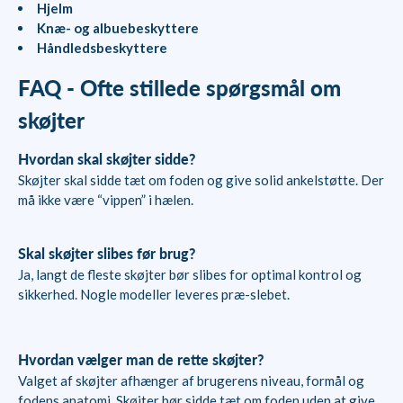
Hjelm
Knæ- og albuebeskyttere
Håndledsbeskyttere
FAQ - Ofte stillede spørgsmål om
skøjter
Hvordan skal skøjter sidde?
Skøjter skal sidde tæt om foden og give solid ankelstøtte. Der
må ikke være “vippen” i hælen.
Skal skøjter slibes før brug?
Ja, langt de fleste skøjter bør slibes for optimal kontrol og
sikkerhed. Nogle modeller leveres præ-slebet.
Hvordan vælger man de rette skøjter?
Valget af skøjter afhænger af brugerens niveau, formål og
fodens anatomi. Skøjter bør sidde tæt om foden uden at give