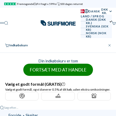
Spring til indhold
Fremragende
Fri fragt v. 599 kr
100 dages returret
DKK
DANSK
KR.
LAND / SPROG
DANSK (DKK
SURFMORE
Søg
Ku
KR.)
Menu
SVENSKA (SEK
KR)
NORSK (NOK
KR)
Indkøbskurv
Luk
Din indkøbskurv er tom
FORTSÆT MED AT HANDLE
Søg efter...
Forside
Skøjter