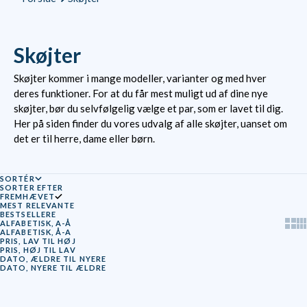
Skøjter
Skøjter kommer i mange modeller, varianter og med hver
deres funktioner. For at du får mest muligt ud af dine nye
skøjter, bør du selvfølgelig vælge et par, som er lavet til dig.
Her på siden finder du vores udvalg af alle skøjter, uanset om
det er til herre, dame eller børn.
SORTÉR
SORTER EFTER
FREMHÆVET
MEST RELEVANTE
BESTSELLERE
Show
Sh
ALFABETISK, A-Å
ALFABETISK, Å-A
PRIS, LAV TIL HØJ
PRIS, HØJ TIL LAV
DATO, ÆLDRE TIL NYERE
DATO, NYERE TIL ÆLDRE
SPAR 25%