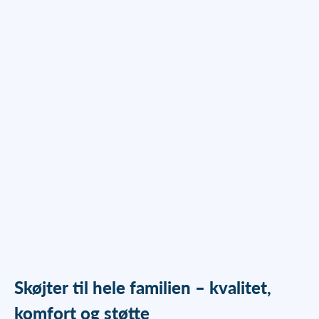
Roces Louise Kunstskøjter -
Grå
Salgspris
Normalpris
599,00 kr
799,00 kr
Skøjter til hele familien – kvalitet,
komfort og støtte