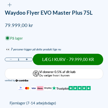
ZOOM
Waydoo Flyer EVO Master Plus 75L
Salgspris
79.999,00 kr
På lager
7
personer kigger på dette produkt lige nu
LÆG I KURV - 79.999,00 KR
Sænk antal
Øg antal
Fjernlager (7-14 arbejdsdage)