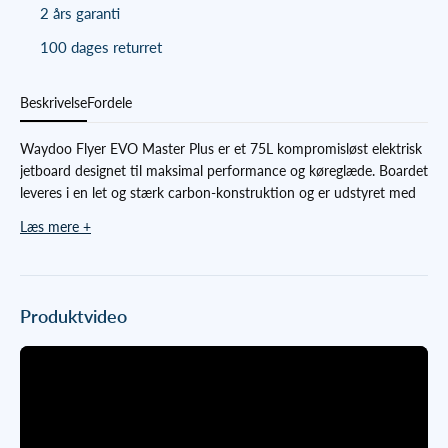
2 års garanti
100 dages returret
Beskrivelse
Fordele
Waydoo Flyer EVO Master Plus er et 75L kompromisløst elektrisk
jetboard designet til maksimal performance og køreglæde. Boardet
leveres i en let og stærk carbon-konstruktion og er udstyret med
LED-belysning på undersiden, som giver en unik oplevelse ved
Læs mere +
kørsel i tusmørke. Det fuldt digitale display giver fuld kontrol over
indstillinger, status og diagnosticering. Et high-end e-foil til den
kræsne bruger.
Produktvideo