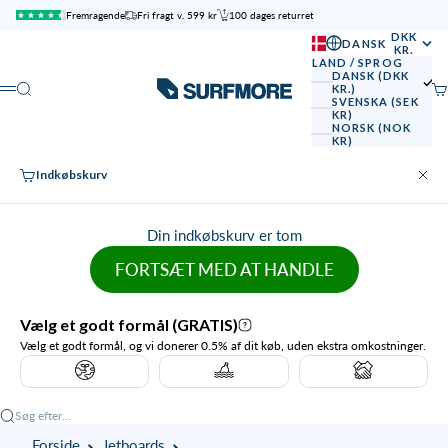
Spring til indhold
Fremragende
Fri fragt v. 599 kr
100 dages returret
DKK
DANSK
KR.
LAND / SPROG
DANSK (DKK
SURFMORE
Søg
Ku
KR.)
Menu
SVENSKA (SEK
KR)
NORSK (NOK
KR)
Indkøbskurv
Luk
Din indkøbskurv er tom
FORTSÆT MED AT HANDLE
Søg efter...
Forside
Jetboards