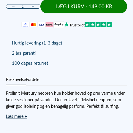
LÆG I KURV - 149,00 KR
Sænk antal
Øg antal
Hurtig levering (1-3 dage)
2 års garanti
100 dages returret
Beskrivelse
Fordele
Prolimit Mercury neopren hue holder hoved og ører varme under
kolde sessioner på vandet. Den er lavet i fleksibel neopren, som
giver god isolering og en behagelig pasform. Perfekt til surfing,
kitesurfing og andre vandsportsaktiviteter, hvor du har brug for
Læs mere +
ekstra varme og komfort i blæsende eller kolde forhold.