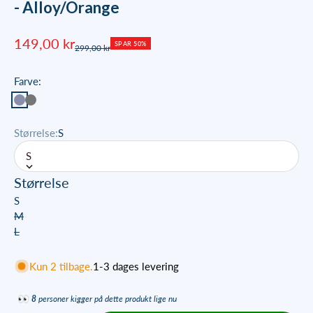
- Alloy/Orange
Salgspris
149,00 kr
SPAR 50%
Normalpris
299,00 kr
Farve:
#888fab
#767676
Størrelse:
S
S
Størrelse
S
M
L
Kun 2 tilbage.
1-3 dages levering
8
personer kigger på dette produkt lige nu