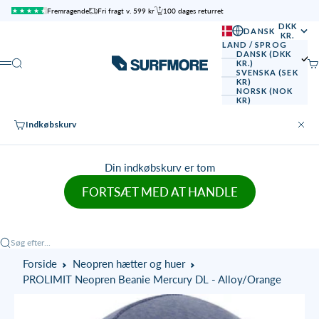
Spring til indhold
Fremragende
Fri fragt v. 599 kr
100 dages returret
DKK
DANSK
KR.
LAND / SPROG
DANSK (DKK
SURFMORE
Søg
Ku
KR.)
Menu
SVENSKA (SEK
KR)
NORSK (NOK
KR)
Indkøbskurv
Luk
Din indkøbskurv er tom
FORTSÆT MED AT HANDLE
Søg efter...
Forside
Neopren hætter og huer
PROLIMIT Neopren Beanie Mercury DL - Alloy/Orange