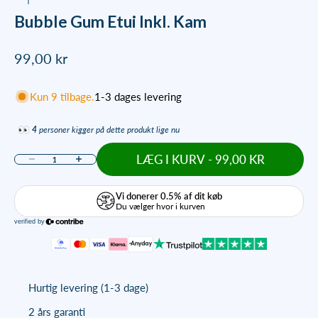
Bubble Gum Etui Inkl. Kam
Salgspris
99,00 kr
Kun 9 tilbage.
1-3 dages levering
4
personer kigger på dette produkt lige nu
LÆG I KURV - 99,00 KR
Sænk antal
Øg antal
Hurtig levering (1-3 dage)
2 års garanti