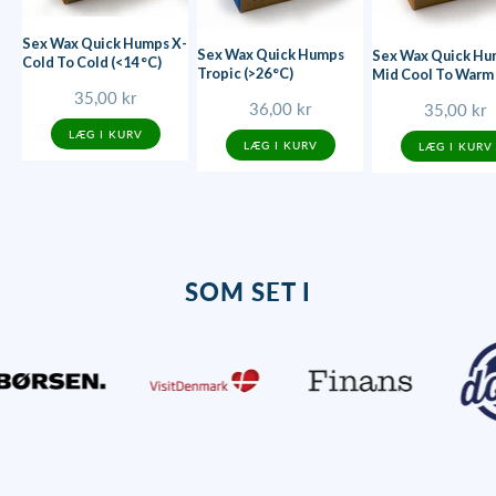
Sex Wax Quick Humps X-
Sex Wax Quick Humps
Sex Wax Quick Hu
Cold To Cold (<14 °C)
Tropic (>26 °C)
Mid Cool To Warm 
°C)
Salgspris
35,00 kr
Salgspris
36,00 kr
Salgspris
35,00 kr
LÆG I KURV
LÆG I KURV
LÆG I KURV
SOM SET I