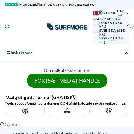
Spring til indhold
Fremragende
Fri fragt v. 599 kr
100 dages returret
DKK
DANSK
KR.
LAND / SPROG
DANSK (DKK
SURFMORE
Søg
Ku
KR.)
Menu
SVENSKA (SEK
KR)
NORSK (NOK
KR)
Indkøbskurv
Luk
Din indkøbskurv er tom
FORTSÆT MED AT HANDLE
Søg efter...
Forside
Surf voks
Bubble Gum Etui Inkl. Kam