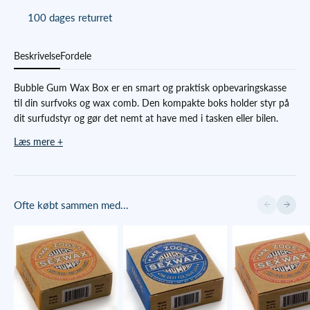
100 dages returret
Beskrivelse
Fordele
Bubble Gum Wax Box er en smart og praktisk opbevaringskasse
til din surfvoks og wax comb. Den kompakte boks holder styr på
dit surfudstyr og gør det nemt at have med i tasken eller bilen.
Perfekt til surfere, der vil holde deres voks og kam samlet og klar
Læs mere +
til næste session.
OBS:
Leveres uden voks - du kan finde
vores udvalg af surf voks
her
.
Forrige
Næste
Ofte købt sammen med...